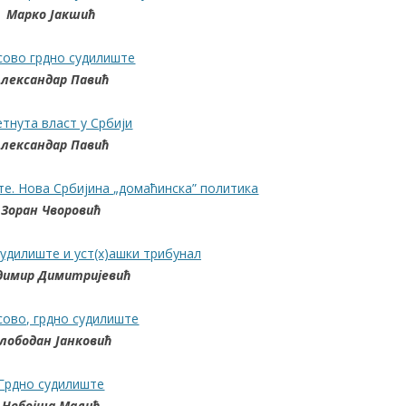
Марко Јакшић
сово грдно судилиште
Александар Павић
тнута власт у Србији
Александар Павић
те. Нова Србијина „домаћинска” политика
Зоран Чворовић
судилиште и уст(х)ашки трибунал
димир Димитријевић
сово, грдно судилиште
лободан Јанковић
Грдно судилиште
Небојша Малић