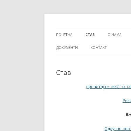
Српска родољубива удружења, покрети
Никад граница - К
ПОЧЕТНА
СТАВ
О НАМА
ДОКУМЕНТИ
КОНТАКТ
Став
прочитајте текст о т
Рез
Вл
Одлучно прот