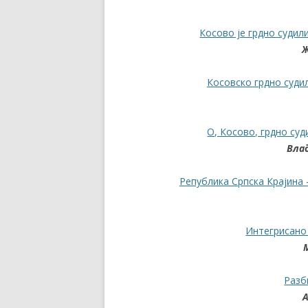
Косово је грдно судил
Ж
Косовско грдно суди
О, Косово, грдно су
Вла
Република Српска Крајина
Интегрисано
Разб