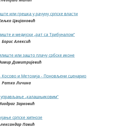
иште или грешка у рачуну српске власти
ељко Цвијановић
лиште и медијски „рат са Трибуналом“
Борис Алексић
дилиште или зашто плачу србске иконе
димир Димитријевић
 - Косово и Метохија - Поновљени сценарио
Ратко Личина
 управљање „калашњиковим“
Миодраг Зарковић
ијање српске хипнозе
Александар Павић