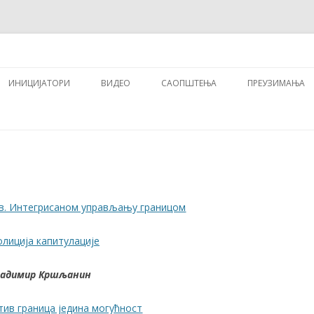
 и појединци
осово је Србија
Skip
to
ИНИЦИЈАТОРИ
ВИДЕО
САОПШТЕЊА
ПРЕУЗИМАЊА
content
зв. Интегрисаном управљању границом
олиција капитулације
адимир Кршљанин
ив граница једина могућност