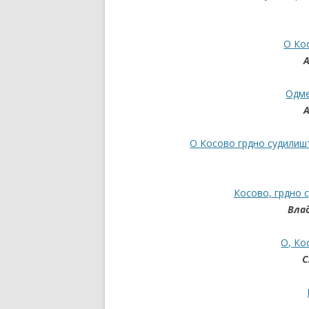
О Ко
Одме
О Косово грдно судилиш
Косово, грдно 
Вла
О, Ко
С